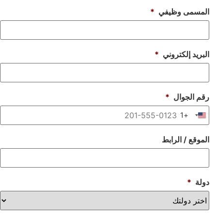
مسمى وظيفي
*
بريد إلكتروني
*
م الجوال
*
+1
United States +
موقع / الرابط
لة
*